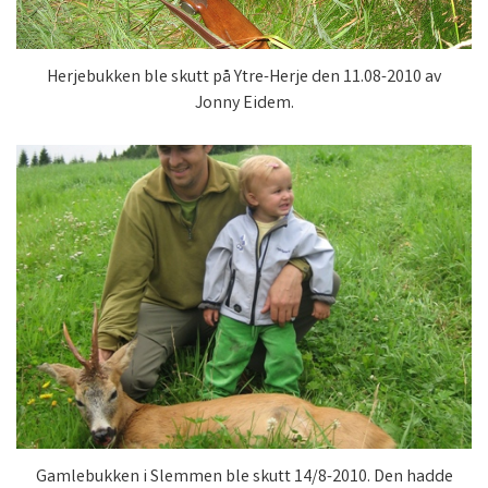
Herjebukken ble skutt på Ytre-Herje den 11.08-2010 av
Jonny Eidem.
Gamlebukken i Slemmen ble skutt 14/8-2010. Den hadde