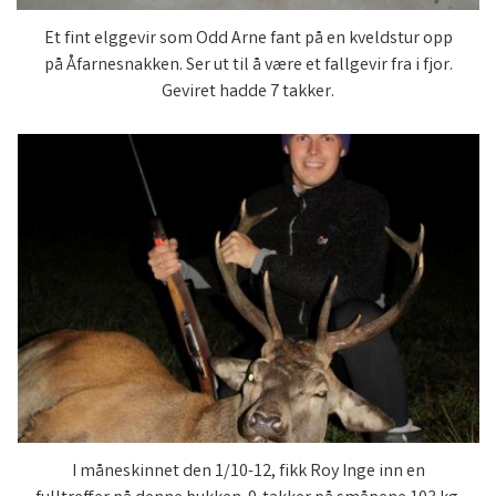
Et fint elggevir som Odd Arne fant på en kveldstur opp
på Åfarnesnakken. Ser ut til å være et fallgevir fra i fjor.
Geviret hadde 7 takker.
I måneskinnet den 1/10-12, fikk Roy Inge inn en