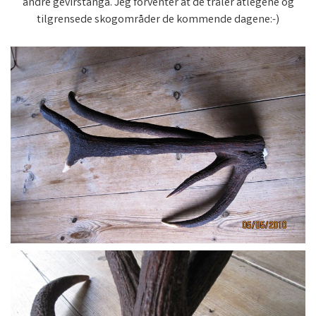
andre gevirstanga. Jeg forventer at de tråler atlegene og
tilgrensede skogområder de kommende dagene:-)