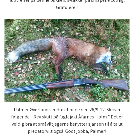
fulltreffer på denne bukken. 9-takker på småpene 103 kg.
Gratulerer!
Palmer Øverland sendte et bilde den 26/9-12. Skriver
følgende: "Rev skutt på fuglejakt Åfarnes-Holm." Det er
veldig bra at småviltjegerne benytter sjansen til å ta ut
predatorvilt også. Godt jobba, Palmer!