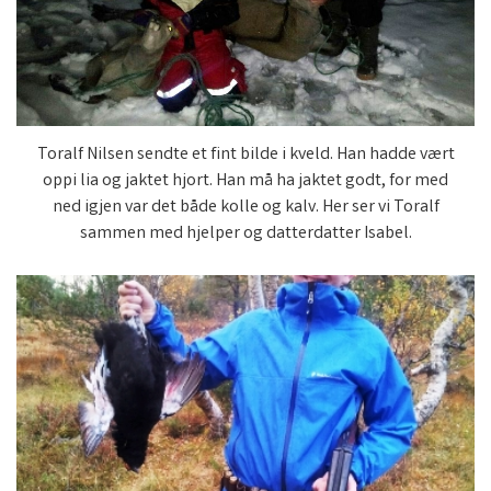
Toralf Nilsen sendte et fint bilde i kveld. Han hadde vært
oppi lia og jaktet hjort. Han må ha jaktet godt, for med
ned igjen var det både kolle og kalv. Her ser vi Toralf
sammen med hjelper og datterdatter Isabel.