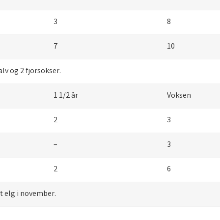
3
8
7
10
alv og 2 fjorsokser.
1 1/2 år
Voksen
2
3
–
3
2
6
elt elg i november.