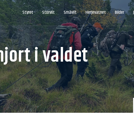
Styret
Storvilt
Småvilt
Herjevatnet
Bilder
jort i valdet