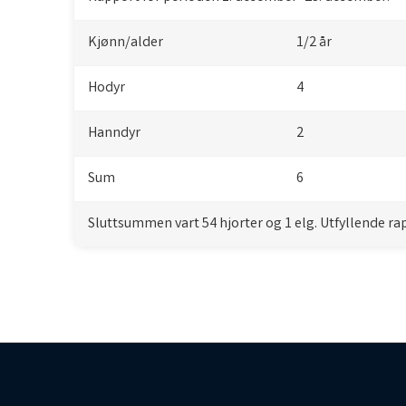
Kjønn/alder
1/2 år
Hodyr
4
Hanndyr
2
Sum
6
Sluttsummen vart 54 hjorter og 1 elg. Utfyllende r