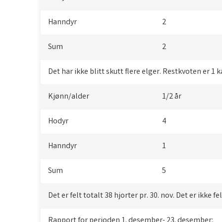
Hanndyr
2
Sum
2
Det har ikke blitt skutt flere elger. Restkvoten er 1 k
Kjønn/alder
1/2 år
Hodyr
4
Hanndyr
1
Sum
5
Det er felt totalt 38 hjorter pr. 30. nov. Det er ikke f
Rapport for perioden 1. desember- 23. desember: