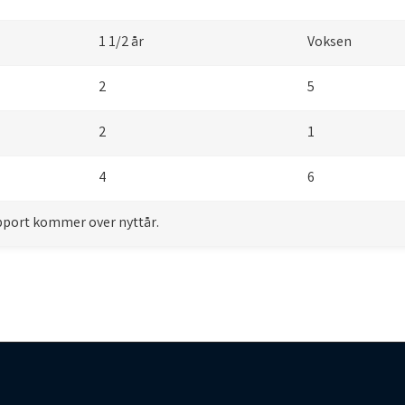
1 1/2 år
Voksen
2
5
2
1
4
6
apport kommer over nyttår.