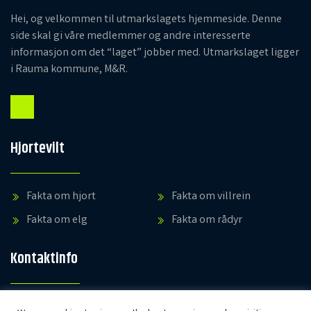
Hei, og velkommen til utmarkslagets hjemmeside. Denne
side skal gi våre medlemmer og andre interesserte
informasjon om det “laget” jobber med. Utmarkslaget ligger
i Rauma kommune, M&R.
Hjortevilt
Fakta om hjort
Fakta om villrein
Fakta om elg
Fakta om rådyr
Kontaktinfo
post@utmarkslaget.com