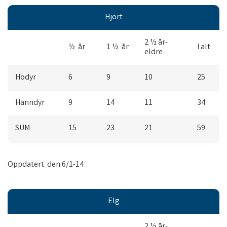
Hjort
2 ½ år-
½ år
1 ½ år
I alt
eldre
Hodyr
6
9
10
25
Hanndyr
9
14
11
34
SUM
15
23
21
59
Oppdatert den 6/1-14
Elg
2 ½ år-