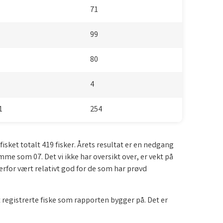
71
99
80
4
01
254
isket totalt 419 fisker. Årets resultat er en nedgang
me som 07. Det vi ikke har oversikt over, er vekt på
erfor vært relativt god for de som har prøvd
 registrerte fiske som rapporten bygger på. Det er