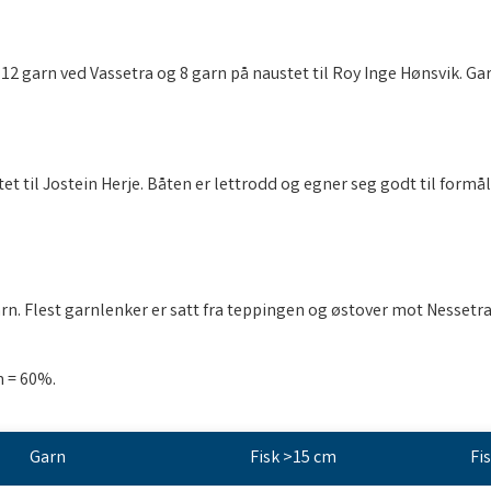
2 garn ved Vassetra og 8 garn på naustet til Roy Inge Hønsvik. Gar
t til Jostein Herje. Båten er lettrodd og egner seg godt til formål
rn. Flest garnlenker er satt fra teppingen og østover mot Nessetra. 
m = 60%.
Garn
Fisk >15 cm
Fi