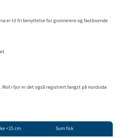
na er til fri benyttelse for grunneiere og fastboende
et.
Mot i fjor er det også registrert fangst på nordsida
ske <15 cm
Sum fisk