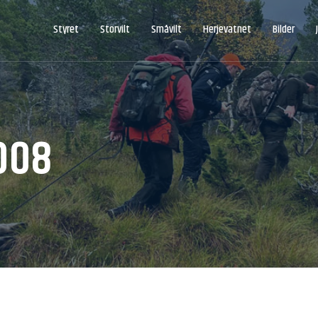
Styret
Storvilt
Småvilt
Herjevatnet
Bilder
008