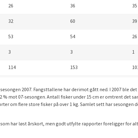
26
36
35
32
60
39
53
54
26
3
3
1
114
153
1
sesongen 2007. Fangsttallene har derimot gått ned. I 2007 ble det f
52 % mot 07-sesongen. Antall fisker under 15 cm er omtrent det sam
rter om flere store fisker på over 1 kg. Samlet sett har sesongen d
om har løst årskort, men godt utfylte rapporter foreligger for alt