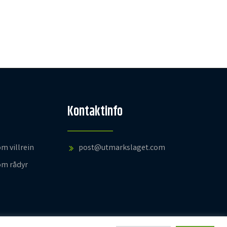
Kontaktinfo
om villrein
post@utmarkslaget.com
om rådyr