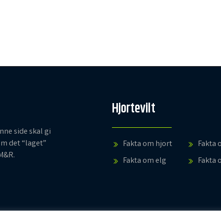
Hjortevilt
ne side skal gi
m det “laget”
Fakta om hjort
Fakta 
 M&R.
Fakta om elg
Fakta 