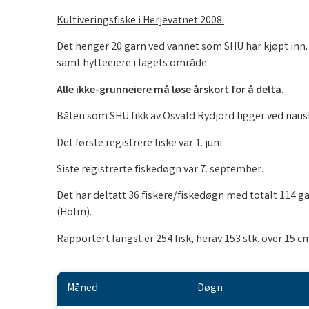
Kultiveringsfiske i Herjevatnet 2008:
Det henger 20 garn ved vannet som SHU har kjøpt inn. 1
samt hytteeiere i lagets område.
Alle ikke-grunneiere må løse årskort for å delta.
Båten som SHU fikk av Osvald Rydjord ligger ved nauste
Det første registrere fiske var 1. juni.
Siste registrerte fiskedøgn var 7. september.
Det har deltatt 36 fiskere/fiskedøgn med totalt 114 ga
(Holm).
Rapportert fangst er 254 fisk, herav 153 stk. over 15 c
Måned
Døgn