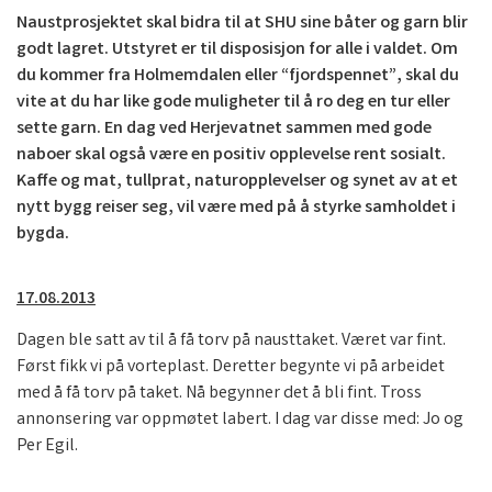
Naustprosjektet skal bidra til at SHU sine båter og garn blir
godt lagret. Utstyret er til disposisjon for alle i valdet. Om
du kommer fra Holmemdalen eller “fjordspennet”, skal du
vite at du har like gode muligheter til å ro deg en tur eller
sette garn. En dag ved Herjevatnet sammen med gode
naboer skal også være en positiv opplevelse rent sosialt.
Kaffe og mat, tullprat, naturopplevelser og synet av at et
nytt bygg reiser seg, vil være med på å styrke samholdet i
bygda.
17.08.2013
Dagen ble satt av til å få torv på nausttaket. Været var fint.
Først fikk vi på vorteplast. Deretter begynte vi på arbeidet
med å få torv på taket. Nå begynner det å bli fint. Tross
annonsering var oppmøtet labert. I dag var disse med: Jo og
Per Egil.