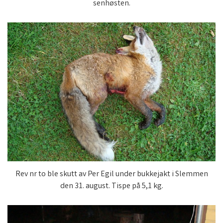
senhøsten.
Rev nr to ble skutt av Per Egil under bukkejakt i Slemmen
den 31. august. Tispe på 5,1 kg.