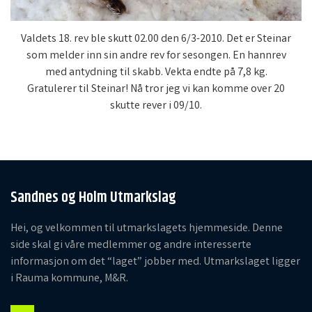
Valdets 18. rev ble skutt 02.00 den 6/3-2010. Det er Steinar
som melder inn sin andre rev for sesongen. En hannrev
med antydning til skabb. Vekta endte på 7,8 kg.
Gratulerer til Steinar! Nå tror jeg vi kan komme over 20
skutte rever i 09/10.
Sandnes og Holm Utmarkslag
Hei, og velkommen til utmarkslagets hjemmeside. Denne
side skal gi våre medlemmer og andre interesserte
informasjon om det “laget” jobber med. Utmarkslaget ligger
i Rauma kommune, M&R.