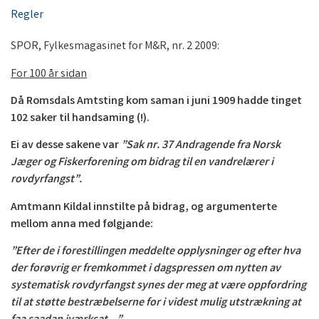
Regler
SPOR, Fylkesmagasinet for M&R, nr. 2 2009:
For 100 år sidan
Då Romsdals Amtsting kom saman i juni 1909 hadde tinget
102 saker til handsaming (!).
Ei av desse sakene var
”Sak nr. 37 Andragende fra Norsk
Jæger og Fiskerforening om bidrag til en vandrelærer i
rovdyrfangst”.
Amtmann Kildal innstilte på bidrag, og argumenterte
mellom anna med følgjande:
”Efter de i forestillingen meddelte opplysninger og efter hva
der forøvrig er fremkommet i dagspressen om nytten av
systematisk rovdyrfangst synes der meg at være oppfordring
til at støtte bestræbelserne for i videst mulig utstrækning at