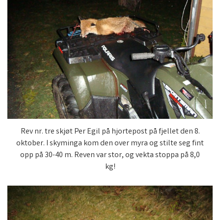
Rev nr. tre skjøt Per Egil på hjortepost på fjellet den 8.
oktober. I skyminga kom den over myra og stilte seg fint
opp på 30-40 m. Reven var stor, og vekta stoppa på 8,0
kg!