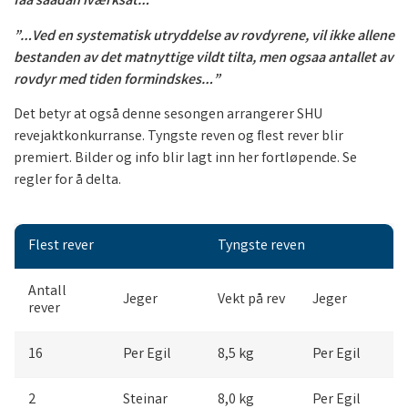
faa saadan iværksat…”
”…Ved en systematisk utryddelse av rovdyrene, vil ikke allene
bestanden av det matnyttige vildt tilta, men ogsaa antallet av
rovdyr med tiden formindskes…”
Det betyr at også denne sesongen arrangerer SHU
revejaktkonkurranse. Tyngste reven og flest rever blir
premiert. Bilder og info blir lagt inn her fortløpende. Se
regler for å delta.
Flest rever
Tyngste reven
Antall
Jeger
Vekt på rev
Jeger
rever
16
Per Egil
8,5 kg
Per Egil
2
Steinar
8,0 kg
Per Egil