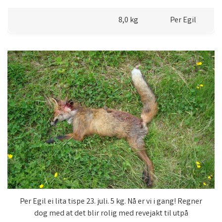
8,0 kg
Per Egil
Per Egil ei lita tispe 23. juli. 5 kg. Nå er vi i gang! Regner
dog med at det blir rolig med revejakt til utpå