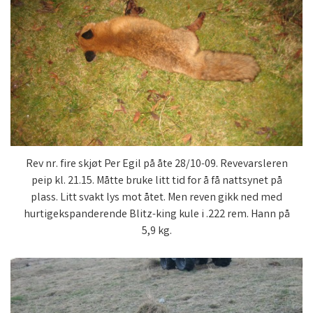
Rev nr. fire skjøt Per Egil på åte 28/10-09. Revevarsleren
peip kl. 21.15. Måtte bruke litt tid for å få nattsynet på
plass. Litt svakt lys mot åtet. Men reven gikk ned med
hurtigekspanderende Blitz-king kule i .222 rem. Hann på
5,9 kg.